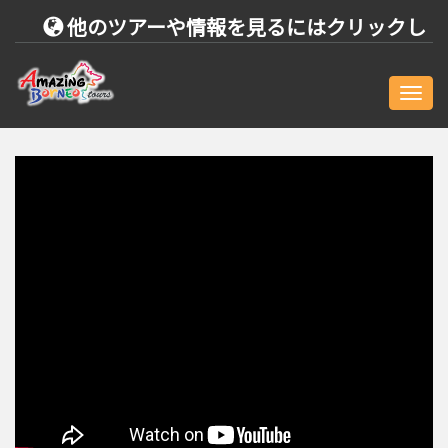
他のツアーや情報を見るにはクリックし
2022年のリーディングツアーオペレータ
てください - > >クリック
ー（アジア観光ホスピタリティ賞）
トリップアドバイザーにより11回最優秀
Togg
navig
ツアーに選ばれました