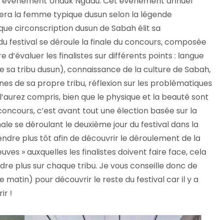
ire événement Unduk Ngdau. Cet événement annuel
nera la femme typique dusun selon la légende
que circonscription dusun de Sabah élit sa
du festival se déroule la finale du concours, composée
d’évaluer les finalistes sur différents points : langue
 sa tribu dusun), connaissance de la culture de Sabah,
ines de sa propre tribu, réflexion sur les problématiques
l’aurez compris, bien que le physique et la beauté sont
oncours, c’est avant tout une élection basée sur la
inale se déroulant le deuxième jour du festival dans la
rendre plus tôt afin de découvrir le déroulement de la
ves » auxquelles les finalistes doivent faire face, cela
re plus sur chaque tribu. Je vous conseille donc de
 matin) pour découvrir le reste du festival car il y a
ir !