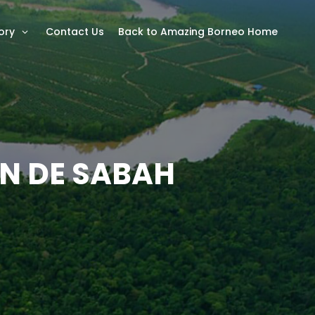
ory
Contact Us
Back to Amazing Borneo Home
N DE SABAH