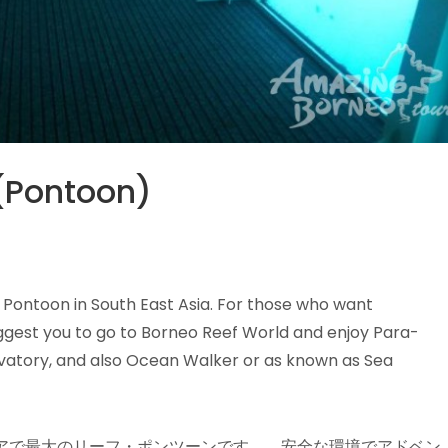
(Pontoon)
 Pontoon in South East Asia. For those who want
uggest you to go to Borneo Reef World and enjoy Para-
rvatory, and also Ocean Walker or as known as Sea
アで最大のリーフ・ポンツーンです。 安全な環境でアドベン