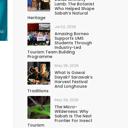
Lamb: The Botanist
Who Helped Shape
Sabah’s Natural
Heritage
Jul 02, 2026
Amazing Borneo
Supports UMS
Students Through
Industry-Led
Tourism Team Building
Programme
May 28, 2026
What Is Gawai
Dayak? Sarawak’s
Harvest Festival
And Longhouse
Traditions
May 29, 2026
The Micro-
Wilderness: Why
Sabah Is The Next
Frontier For Insect
Tourism