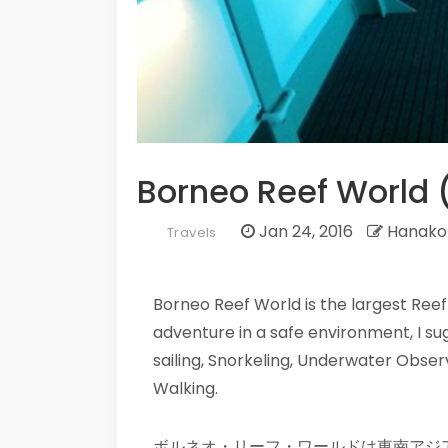
Borneo Reef World 
Jan 24, 2016
Hanako
Travels
Borneo Reef World is the largest Reef
adventure in a safe environment, I s
sailing, Snorkeling, Underwater Obse
Walking.
ボルネオ・リーフ・ワールドは東南アジ