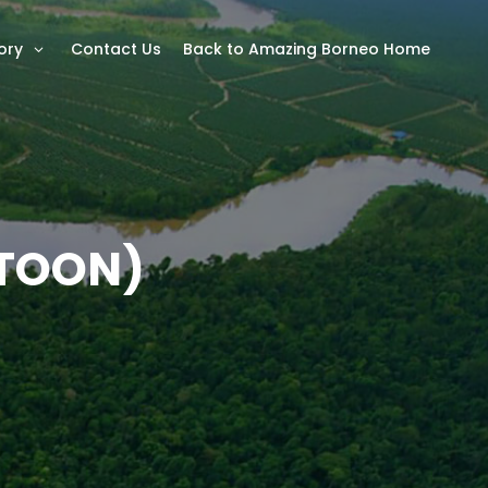
ory
Contact Us
Back to Amazing Borneo Home
NTOON)