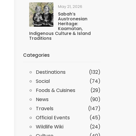
May 21, 2026
Sabah’s
Austronesian
Heritage:
Kaamatan,
Indigenous Culture & Island
Traditions
Categories
Destinations
(132)
Social
(74)
Foods & Cuisines
(29)
News
(90)
Travels
(147)
Official Events
(45)
Wildlife Wiki
(24)
Culture
(40)