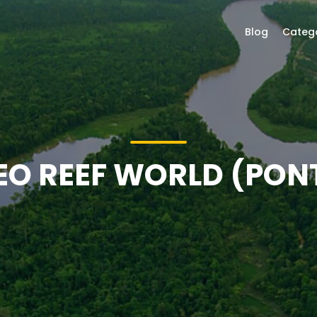
Blog
Categ
O REEF WORLD (PO