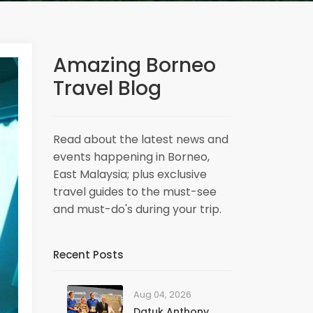
Amazing Borneo
Travel Blog
Read about the latest news and
events happening in Borneo,
East Malaysia; plus exclusive
travel guides to the must-see
and must-do's during your trip.
Recent Posts
Aug 04, 2026
Datuk Anthony